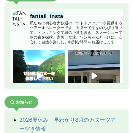
あり繋がりにくい場合がございます。予め
飲料
こまめな水分補給は大事
ご了承ください。
です
fantail_insta
ペットボトルの水など、
お問い合わせフォームからのご予約はこち
私たちは初心者大歓迎のアウトドアツアーを提供する
夏は1リットル以上は必
ツアーオペレーターです。カヌーで湖をのんびり漕い
らへ
要です
で、トレッキングで緑の小道を歩き、スノーシューで
冬の森を探検。家族、友達、ワンちゃんと一緒に、安
お問い合わせフォームへ
心して自然を楽しむ、特別な時間をお届けします
手袋
手の保護、寒さ対策
陽射し対策に
予備のウェアや必要と思
われるものを入れておき
ツアー時間や集合場所
ます。容量25リットル
～40リットルぐらいで
十分
ツアー時間
日焼け止め、リップク
サングラス、日焼け止
お知らせ
歩き始めから終わりまで約6時間です
リーム
め、リップクリームなど
本ツアーは貸切ツアーなので、ツア
2026夏休み 早わかり8月のカヌーツア
常備薬
医師から処方されてい
ーのスタート時間はご相談の上決定
ー空き情報
て、定期的に服用の必要
します。（おすすめは早朝）