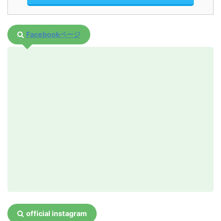
ケット
step
セーターまたはフリース
2
参加日が決まりましたら、
（秋など）
Facebookページ
WEB予約フォームやお電話、
※靴下予備もお持ちくだ
さい
お問い合わせフォームでご予約
ください
レインウェア
防水、防風対策
レンタルもあります（レ
予約フォームからツアーのご予約をされる
ンタル有料1000円、要
方
予約）
予約フォームへ
帽子
熱中症対策にもなります
0278-75-
靴
トレッキングシューズが
お電話でのご予約は
最適、尾瀬ヶ原を歩くの
2960
へ（受付8：00～20：00）
は運動靴でも可（サンダ
※日中はフィールドでの対応となる場合が
ルやハイヒールは駄目で
す）
あり、電波の届かないエリアにいることが
official instagram