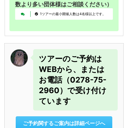
数より多い団体様はご相談ください）
1ツアーの最小開催人数は4名様以上です。
ツアーのご予約方法
トレッキング持ち物
ツアーのご予約は
ランチ
ランチはご自分でご用意
step
ください
WEBから、または
1
ツアーカレンダーのページでツ
お電話（0278-75-
ザック（リュック）
レインカバー内蔵のもの
アー開催状況や空き状況を確認
が便利ですよ
2960）で受け付け
ツアーカレンダーのページへ
ウェア
動きやすい上下（コット
ています
参加希望日のツアー名をクリックすると詳細画面が表
ン製のもの、Gパンは不
示されます、そのままその詳細画面からも予約ページへ進
向きです）
みご予約できます
ウインドブレーカーのよ
1名様でのご予約の際には2名以上の予約がすでにある
ご予約関するご案内は詳細ページへ
ツアー開催決定日にご参加ください。
うな風避けのできるジャ