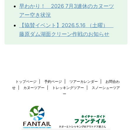
がある方
早わかり！ 2026 7月3連休のカヌーツ
集合場所や集合時間
アー空き状況
その他
アメやキャラメルなど、
集合場所や集合時間はトレッキング
双眼鏡、カメラなど
【協賛イベント】2026.5.16 （土曜）
のルートや内容により異なります。
藤原ダム湖面クリーン作戦のお知らせ
ご希望のコースを相談いただいて決
折りたたみ傘の使用について
雨の中で食事をするときにあると便利ですが、歩行
まります。
中の使用は片手が使えなくなり危険です。また、他
また、送迎につきましてはみなかみ
の登山者に当たったりして迷惑になります。
町藤原地区宿泊施設までの送迎も行
っております。
送迎の時間についてはご希望のコー
トップページ
予約ページ
ツアーカレンダー
お問合わ
せ
カヌーツアー
トレッキングツアー
スノーシューツア
スと合わせてご相談ください、朝一
ー
番の早い時間も対応します