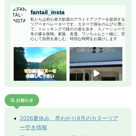
水紀行館アクセス地図
１年以内の狂犬病、ワ
ワクチンを接種していな
fantail_insta
クチン接種の証明書
いわんちゃんは基本的に
私たちは初心者大歓迎のアウトドアツアーを提供する
ツアーオペレーターです。カヌーで湖をのんびり漕い
（コピー可）
参加できません。フィー
電車でお越しの方
で、トレッキングで緑の小道を歩き、スノーシューで
ルドに病気を持ち込まな
冬の森を探検。家族、友達、ワンちゃんと一緒に、安
心して自然を楽しむ、特別な時間をお届けします
いためです。ご協力くだ
電車ご利用の場合で上越新幹線の場合
さい
上越新幹線上毛高原駅改札に午前9：30頃お迎
え
タオル
濡れたときに
電車ご利用の場合で上越線の場合
ＪＲみなかみ駅改札口に午前9：45頃お迎え
リード
他のグループも山に入っ
ています。マナーを守り
電車の時刻は
「NAVITIME 乗り換え案内」
で検
索できます。
ましょう
お知らせ
エチケット袋
うんちは持って帰りまし
宿にお泊りの方
ょう
2026夏休み 早わかり8月のカヌーツア
送迎可能なエリアに限りがありますが、まず
常備薬
持病がある場合
はご相談ください。
ー空き情報