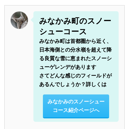
ファミリーオみなかみ
ナガト動物病院(沼田）
step
2
す。
（みなかみ）
0278-22-1013
防寒靴
参加日が決まりましたら、
無料レンタルあります
準備が整ったらいざ雪原
0278-20-6060
（防水性の高いトレッ
WEB予約フォームやお電話、
みなかみ町のスノー
の中へ。ガイドが野鳥や
キングシューズでも代
お問い合わせフォームでご予約
ペンション ポミエ
森の木々の話、動物の足
用できます）
シューコース
ください
（みなかみ）
跡を追いかけたり。
みなかみ町は首都圏から近く、
0278-64-0005
のんびり歩きましょう。
登山用スパッツ
裾からの雪の進入を防ぎ
予約フォームからツアーのご予約をされる
天気が良ければスケール
（ご自分のをお持ちの
日本海側との分水嶺を超えて降
ます。無料でレンタルで
方
の大きい景色のコース
方）
きます。
る良質な雪に恵まれたスノーシ
スノードッグツアー参加実績犬種
も。
予約フォームへ
ューゲレンデがあります
冬に一番遭遇する確率の
冬用グローブ
濡らしてしまうと保温性
ツアー参加の参考に
さてどんな感じのフィールドが
高い動物は天然記念物の
（スキーやスノーボー
がなくなりますので予備
0278-75-
Ｍ・ダックス、トイプードル、ロットワイラ
カモシカです。運がよけ
ド用でも大丈夫です）
も
あるんでしょうか？詳しくは
お電話でのご予約は
ー、ラブラドールレトリバー、ゴールデンレト
れば会えるかも。
2960
リバー、ボーダーコリー、ラフコリー、柴犬、
へ（受付8：00～20：00）
温かい飲み物
サーモスなどにホットド
サルーキ、バーニーマウンテンドッグ、ウエル
みなかみのスノーシュー
12:00頃
お昼の休憩です。みんな
リンクを入れて
※日中はフィールドでの対応となる場合が
シュコーギー、フラットコーテッドレトリバ
で雪の中で昼食タイムで
コース紹介ページへ
ー、ベルジアン・シェパード、ノーフォークテ
あり、電波の届かないエリアにいることが
サングラスやゴーグル
雪の照り返しから眼を守
す。暖かい陽気ならのん
リア、ウエストハイランドホワイトテリア、ジ
あり繋がりにくい場合がございます。予め
ったり、吹雪いたときに
ャックラッセルテリア、プーリー、ポーチュギ
びりとくつろぎましょ
ーズマウンテンドッグ、など