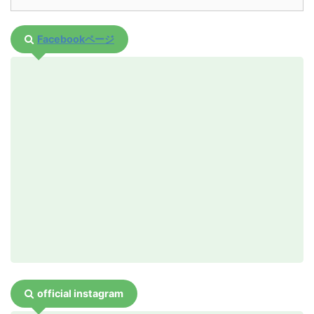
ご了承ください。
有効
う。
お問い合わせフォームからのご予約はこち
ザック(リュック）
予備のウェアや必要と思
13:00頃
昼食を食べてゆっくりし
Facebookページ
らへ
われるものを入れておき
たら、ゴール地点までの
ます。容量25リットル
んびり帰ります。
お問い合わせフォームへ
～40リットルぐらいで
14:30頃
お疲れ様。ゴールです。
十分
集合場所まで戻りましょ
ご予約の際にはスノーシューやポールのレンタル
日焼け止め、リップク
強い日差しから守ってく
う。
（無料）の希望をお忘れなく、靴のレンタルは足
リーム
ださい
のサイズもお伝えください。
15:10頃
解散です。
タオル
手を濡らしたときなど、
ドライ状態をキープする
ため
集合場所や時間
その他もしお持ちでし
双眼鏡、カメラ、おやつ
お車でお越しの方
たら
official instagram
みなかみ道の駅「水紀行館」に午前10：00
までにお越しください
わんこ持ち物