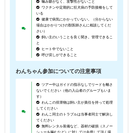
噛み癖がなく、攻撃性がないこと
ワクチンや定期的に狂犬病の予防接種をして
いる
健康で病気にかかっていない。（分からない
場合はかかりつけの獣医師さんに相談してくだ
さい）
飼い主のいうことを良く聞き。管理できるこ
と
ヒート中でないこと
呼び戻しができること
わんちゃん参加についての注意事項
ツアー中はガイドの指示なしでリードを離さ
ないでください（他の入山者のグループもいま
す）
わんこの排泄物は飼い主が責任を持って処理
してください
わんこ同士のトラブルは当事者同士で解決し
てください
無料レンタル装備など、器材の破損（スノー
シューを噛むなど）に対しては弁償して頂く場