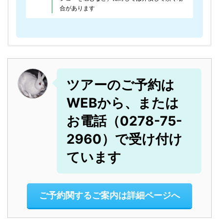
合があります
ツアー時間（集合から解散まで）
わんこ連れの参考に
10：00～14：30（道路状況や気象条件、参加者のペースにより
エリア近くのわんこ関係施設
ツアーのご予約方法
持ち物
多少変動します）
＜わんこと宿泊＞
＜動物病院＞
ツアーのご予約は
タイムスケジュール例
冬用ウェア
インナーにセーターまた
ペンション「薔薇の
みなかみ動物病院
step
アウタージャケットや
はフリースの上下、温か
WEBから、または
1
10:00頃
集合・受付（ウェアに着
詩」 （みなかみ）
0278-25-4892
ツアーカレンダーのページでツ
パンツ(スキーウェアや
い靴下（靴下は予備もお
替えた状態でお願いしま
お電話（0278-75-
0278-72-6234
ボードウェアでも大丈
持ちください）、アンダ
アー開催状況や空き状況を確認
す)
夫です）
ーウェア（化繊）
2960）で受け付け
だいこく館 （みなか
ＣＤＳペットクリニック
ツアーカレンダーのページへ
10:20頃
スタート地点へ向け出
み）
（沼田）
ています
スノーシューとポール
無料でレンタルあります
発。途中の雪景色も見逃
参加希望日のツアー名をクリックすると詳細画面が表
0278-72-3278
0278-24-8568
（ご自分のをお持ちの
が、ご自分のスノーシュ
示されます、そのままその詳細画面からも予約ページへ進
さないで
方）
ーを持参の方
みご予約できます
紫明館（みなかみ）
アミ動物病院(沼田）
1名様でのご予約の際には2名以上の予約がすでにある
ご予約関するご案内は詳細ページへ
11:00頃
スタート地点に到着。ス
0278-72-3650
0278-22-2119
ツアー開催決定日にご参加ください。
帽子
フリースやウールの耳が
ノーシューの履き方、歩
隠れるもの
き方、安全説明を受けま