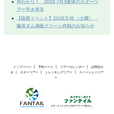
早わかり！ 2026 7月3連休のカヌーツ
食器類
水などをあげるとき
アー空き状況
コーム
体に着いた雪を落とす
【協賛イベント】2026.5.16 （土曜）
暖かいウェア
寒がりなわんちゃんに
藤原ダム湖面クリーン作戦のお知らせ
パウワックス（肉球保
ファンテイルでも使って
護）
ます。
犬ゾリでも使われてるパ
ウの保護に抜群のWAX
マッシャーズシークレッ
ト
トップページ
予約ページ
ツアーカレンダー
お問合わ
せ
カヌーツアー
トレッキングツアー
例えば
参照はこちら
スノーシューツア
ー
ソックス（肉球保護）
使うには慣れが必要です
が、ツアーに参加のわん
こに好評の靴下がこれで
す
PWAZドッグブーツ