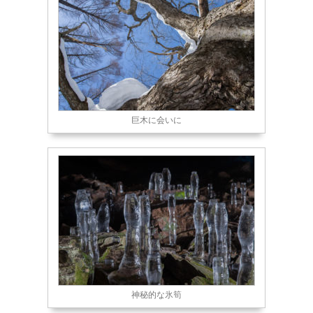
巨木に会いに
神秘的な氷筍