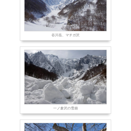
谷川岳、マチガ沢
一ノ倉沢の雪崩