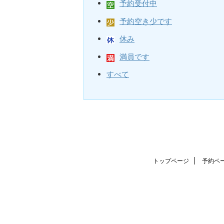
予約受付中
予約空き少です
休み
満員です
すべて
トップページ
予約ペ