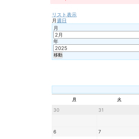
リスト
表示
月
週
日
月
年
月
火
30
31
6
7