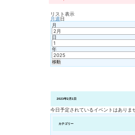
リスト
表示
月
週
日
月
日
年
2023年2月1日
今日予定されているイベントはありま
カテゴリー