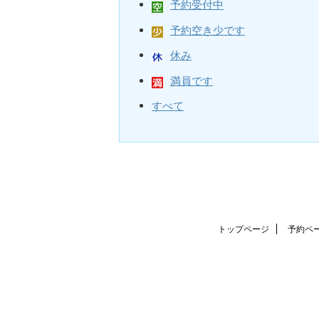
予約受付中
予約空き少です
休み
満員です
すべて
トップページ
予約ペ