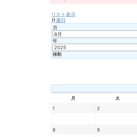
リスト
表示
月
週
日
月
年
月
火
1
2
8
9